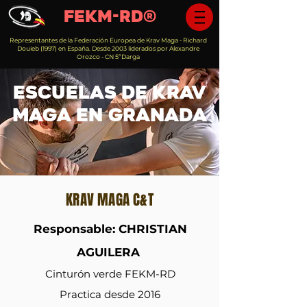
FEKM-RD®️
Representantes de la Federación Europea de Krav Maga - Richard
Douieb (1997) en España. Desde 2003 liderados por Alexandre
Orozco - CN 5ºDarga
Escuelas de KRAV
MAGA en granada
KRAV MAGA C&T
Responsable: CHRISTIAN
AGUILERA
Cinturón verde FEKM-RD
Practica desde 2016