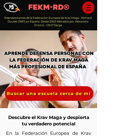
FEKM-RD®️
Representantes de la Federación Europea de Krav Maga - Richard
Douieb (1997) en España. Desde 2003 liderados por Alexandre
Orozco - CN 5ºDarga
APRENDE DEFENSA PERSONAL CON
LA FEDERACIÓN DE KRAV MAGA
MÁS profesional DE ESPAÑA
Buscar una escuela cerca de mí
Descubre el Krav Maga y despierta
tu verdadero potencial
En la Federación Europea de Krav